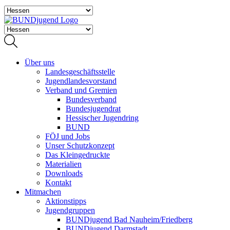
Über uns
Landesgeschäftsstelle
Jugendlandesvorstand
Verband und Gremien
Bundesverband
Bundesjugendrat
Hessischer Jugendring
BUND
FÖJ und Jobs
Unser Schutzkonzept
Das Kleingedruckte
Materialien
Downloads
Kontakt
Mitmachen
Aktionstipps
Jugendgruppen
BUNDjugend Bad Nauheim/Friedberg
BUNDjugend Darmstadt