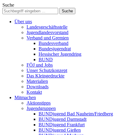
Suche
Über uns
Landesgeschäftsstelle
Jugendlandesvorstand
Verband und Gremien
Bundesverband
Bundesjugendrat
Hessischer Jugendring
BUND
FÖJ und Jobs
Unser Schutzkonzept
Das Kleingedruckte
Materialien
Downloads
Kontakt
Mitmachen
Aktionstipps
Jugendgruppen
BUNDjugend Bad Nauheim/Friedberg
BUNDjugend Darmstadt
BUNDjugend Frankfurt
BUNDjugend Gießen