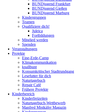
BUNDjugend Frankfurt
BUNDjugend Gießen
BUNDjugend Marburg
Kindergruppen
Teamen
Qualifiziere dich!
Juleica
Fortbildungen
Mitglied werden
Spenden
Veranstaltungen
Projekte
Eine-Erde-Camp
Klimakommunikation
knallbunt
Konsumkritischer Stadtrundgang
Lesefutter für dich
Naturtagebuch
Repair Café
Frühere Projekte
Kinderbereich
Kinderfreizeiten
Naturtagebuch-Wettbewerb
Manfred Mistkäfer Magazin
Kindergruppen