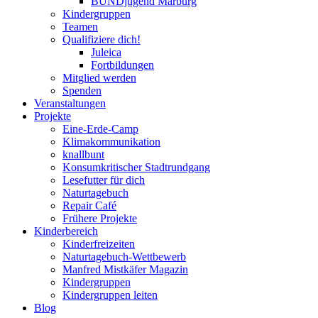
BUNDjugend Marburg
Kindergruppen
Teamen
Qualifiziere dich!
Juleica
Fortbildungen
Mitglied werden
Spenden
Veranstaltungen
Projekte
Eine-Erde-Camp
Klimakommunikation
knallbunt
Konsumkritischer Stadtrundgang
Lesefutter für dich
Naturtagebuch
Repair Café
Frühere Projekte
Kinderbereich
Kinderfreizeiten
Naturtagebuch-Wettbewerb
Manfred Mistkäfer Magazin
Kindergruppen
Kindergruppen leiten
Blog