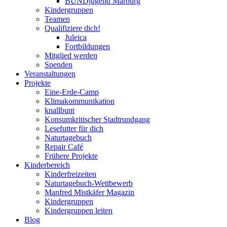
BUNDjugend Marburg
Kindergruppen
Teamen
Qualifiziere dich!
Juleica
Fortbildungen
Mitglied werden
Spenden
Veranstaltungen
Projekte
Eine-Erde-Camp
Klimakommunikation
knallbunt
Konsumkritischer Stadtrundgang
Lesefutter für dich
Naturtagebuch
Repair Café
Frühere Projekte
Kinderbereich
Kinderfreizeiten
Naturtagebuch-Wettbewerb
Manfred Mistkäfer Magazin
Kindergruppen
Kindergruppen leiten
Blog