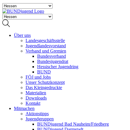
Über uns
Landesgeschäftsstelle
Jugendlandesvorstand
Verband und Gremien
Bundesverband
Bundesjugendrat
Hessischer Jugendring
BUND
FÖJ und Jobs
Unser Schutzkonzept
Das Kleingedruckte
Materialien
Downloads
Kontakt
Mitmachen
Aktionstipps
Jugendgruppen
BUNDjugend Bad Nauheim/Friedberg
BUNDjugend Darmstadt