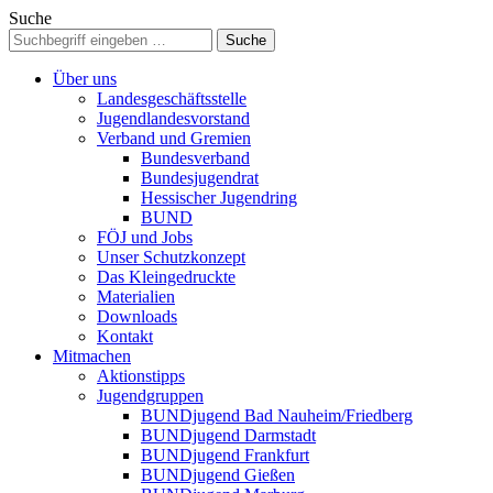
Suche
Über uns
Landesgeschäftsstelle
Jugendlandesvorstand
Verband und Gremien
Bundesverband
Bundesjugendrat
Hessischer Jugendring
BUND
FÖJ und Jobs
Unser Schutzkonzept
Das Kleingedruckte
Materialien
Downloads
Kontakt
Mitmachen
Aktionstipps
Jugendgruppen
BUNDjugend Bad Nauheim/Friedberg
BUNDjugend Darmstadt
BUNDjugend Frankfurt
BUNDjugend Gießen