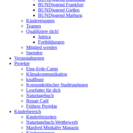
BUNDjugend Frankfurt
BUNDjugend Gießen
BUNDjugend Marburg
Kindergruppen
Teamen
Qualifiziere dich!
Juleica
Fortbildungen
Mitglied werden
Spenden
Veranstaltungen
Projekte
Eine-Erde-Camp
Klimakommunikation
knallbunt
Konsumkritischer Stadtrundgang
Lesefutter für dich
Naturtagebuch
Repair Café
Frühere Projekte
Kinderbereich
Kinderfreizeiten
Naturtagebuch-Wettbewerb
Manfred Mistkäfer Magazin
Kindergruppen