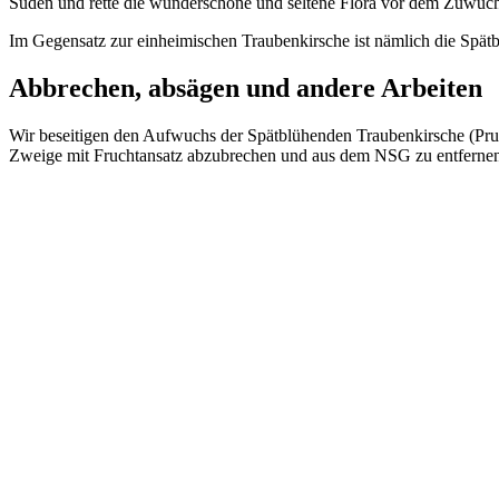
Süden und rette die wunderschöne und seltene Flora vor dem Zuwuc
Im Gegensatz zur einheimischen Traubenkirsche ist nämlich die Spätb
Abbrechen, absägen und andere Arbeiten
Wir beseitigen den Aufwuchs der Spätblühenden Traubenkirsche (Prunus
Zweige mit Fruchtansatz abzubrechen und aus dem NSG zu entferne