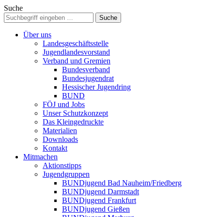
Suche
Über uns
Landesgeschäftsstelle
Jugendlandesvorstand
Verband und Gremien
Bundesverband
Bundesjugendrat
Hessischer Jugendring
BUND
FÖJ und Jobs
Unser Schutzkonzept
Das Kleingedruckte
Materialien
Downloads
Kontakt
Mitmachen
Aktionstipps
Jugendgruppen
BUNDjugend Bad Nauheim/Friedberg
BUNDjugend Darmstadt
BUNDjugend Frankfurt
BUNDjugend Gießen