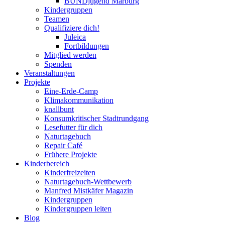
BUNDjugend Marburg
Kindergruppen
Teamen
Qualifiziere dich!
Juleica
Fortbildungen
Mitglied werden
Spenden
Veranstaltungen
Projekte
Eine-Erde-Camp
Klimakommunikation
knallbunt
Konsumkritischer Stadtrundgang
Lesefutter für dich
Naturtagebuch
Repair Café
Frühere Projekte
Kinderbereich
Kinderfreizeiten
Naturtagebuch-Wettbewerb
Manfred Mistkäfer Magazin
Kindergruppen
Kindergruppen leiten
Blog