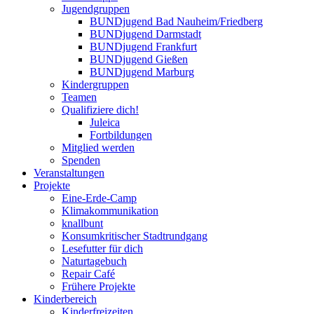
Jugendgruppen
BUNDjugend Bad Nauheim/Friedberg
BUNDjugend Darmstadt
BUNDjugend Frankfurt
BUNDjugend Gießen
BUNDjugend Marburg
Kindergruppen
Teamen
Qualifiziere dich!
Juleica
Fortbildungen
Mitglied werden
Spenden
Veranstaltungen
Projekte
Eine-Erde-Camp
Klimakommunikation
knallbunt
Konsumkritischer Stadtrundgang
Lesefutter für dich
Naturtagebuch
Repair Café
Frühere Projekte
Kinderbereich
Kinderfreizeiten