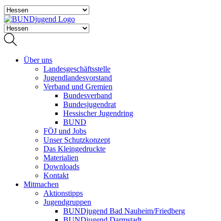
Über uns
Landesgeschäftsstelle
Jugendlandesvorstand
Verband und Gremien
Bundesverband
Bundesjugendrat
Hessischer Jugendring
BUND
FÖJ und Jobs
Unser Schutzkonzept
Das Kleingedruckte
Materialien
Downloads
Kontakt
Mitmachen
Aktionstipps
Jugendgruppen
BUNDjugend Bad Nauheim/Friedberg
BUNDjugend Darmstadt