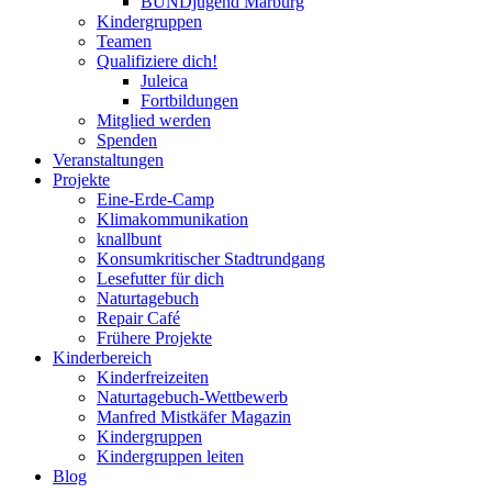
BUNDjugend Marburg
Kindergruppen
Teamen
Qualifiziere dich!
Juleica
Fortbildungen
Mitglied werden
Spenden
Veranstaltungen
Projekte
Eine-Erde-Camp
Klimakommunikation
knallbunt
Konsumkritischer Stadtrundgang
Lesefutter für dich
Naturtagebuch
Repair Café
Frühere Projekte
Kinderbereich
Kinderfreizeiten
Naturtagebuch-Wettbewerb
Manfred Mistkäfer Magazin
Kindergruppen
Kindergruppen leiten
Blog