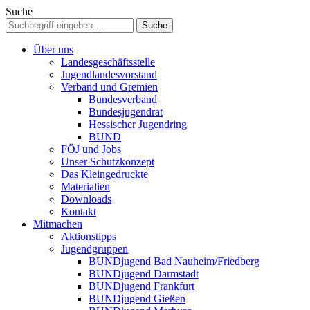
Suche
Über uns
Landesgeschäftsstelle
Jugendlandesvorstand
Verband und Gremien
Bundesverband
Bundesjugendrat
Hessischer Jugendring
BUND
FÖJ und Jobs
Unser Schutzkonzept
Das Kleingedruckte
Materialien
Downloads
Kontakt
Mitmachen
Aktionstipps
Jugendgruppen
BUNDjugend Bad Nauheim/Friedberg
BUNDjugend Darmstadt
BUNDjugend Frankfurt
BUNDjugend Gießen