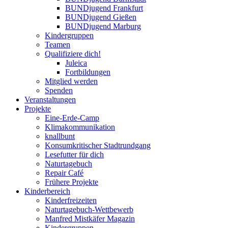
BUNDjugend Frankfurt
BUNDjugend Gießen
BUNDjugend Marburg
Kindergruppen
Teamen
Qualifiziere dich!
Juleica
Fortbildungen
Mitglied werden
Spenden
Veranstaltungen
Projekte
Eine-Erde-Camp
Klimakommunikation
knallbunt
Konsumkritischer Stadtrundgang
Lesefutter für dich
Naturtagebuch
Repair Café
Frühere Projekte
Kinderbereich
Kinderfreizeiten
Naturtagebuch-Wettbewerb
Manfred Mistkäfer Magazin
Kindergruppen