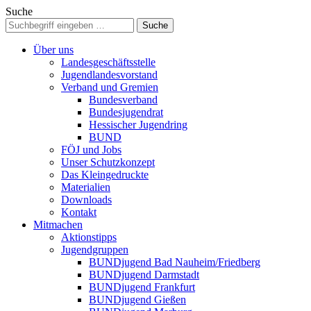
Suche
Über uns
Landesgeschäftsstelle
Jugendlandesvorstand
Verband und Gremien
Bundesverband
Bundesjugendrat
Hessischer Jugendring
BUND
FÖJ und Jobs
Unser Schutzkonzept
Das Kleingedruckte
Materialien
Downloads
Kontakt
Mitmachen
Aktionstipps
Jugendgruppen
BUNDjugend Bad Nauheim/Friedberg
BUNDjugend Darmstadt
BUNDjugend Frankfurt
BUNDjugend Gießen