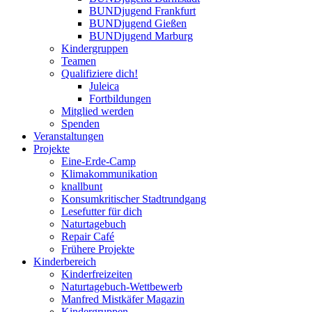
BUNDjugend Frankfurt
BUNDjugend Gießen
BUNDjugend Marburg
Kindergruppen
Teamen
Qualifiziere dich!
Juleica
Fortbildungen
Mitglied werden
Spenden
Veranstaltungen
Projekte
Eine-Erde-Camp
Klimakommunikation
knallbunt
Konsumkritischer Stadtrundgang
Lesefutter für dich
Naturtagebuch
Repair Café
Frühere Projekte
Kinderbereich
Kinderfreizeiten
Naturtagebuch-Wettbewerb
Manfred Mistkäfer Magazin
Kindergruppen